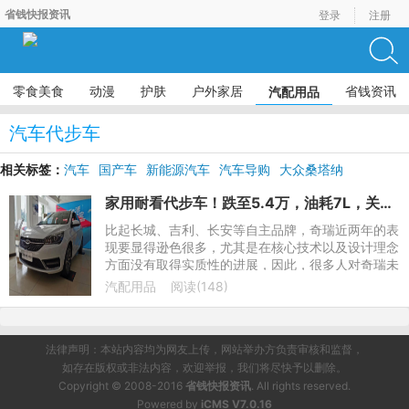
省钱快报资讯
登录
注册
零食美食
动漫
护肤
户外家居
省钱资讯
汽配用品
汽车代步车
相关标签：
汽车
国产车
新能源汽车
汽车导购
大众桑塔纳
家用耐看代步车！跌至5.4万，油耗7L，关键比帝豪还漂亮
比起长城、吉利、长安等自主品牌，奇瑞近两年的表
现要显得逊色很多，尤其是在核心技术以及设计理念
方面没有取得实质性的进展，因此，很多人对奇瑞未
来市场的发展并不是很看好，即便如此，奇瑞还是凭
汽配用品
阅读(148)
借深厚的品牌底蕴
法律声明：本站内容均为网友上传，网站举办方负责审核和监督，
如存在版权或非法内容，欢迎举报，我们将尽快予以删除。
Copyright © 2008-2016
省钱快报资讯
. All rights reserved.
Powered by
iCMS V7.0.16