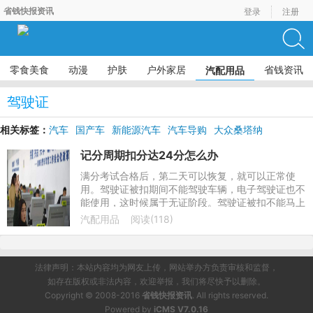
省钱快报资讯
登录
注册
零食美食
动漫
护肤
户外家居
省钱资讯
汽配用品
驾驶证
相关标签：
汽车
国产车
新能源汽车
汽车导购
大众桑塔纳
记分周期扣分达24分怎么办
满分考试合格后，第二天可以恢复，就可以正常使
用。驾驶证被扣期间不能驾驶车辆，电子驾驶证也不
能使用，这时候属于无证阶段。驾驶证被扣不能马上
考试，需要先报名科目一培训，最快七天后参加考
汽配用品
阅读(118)
试，也就是驾驶证满12
法律声明：本站内容均为网友上传，网站举办方负责审核和监督，
如存在版权或非法内容，欢迎举报，我们将尽快予以删除。
Copyright © 2008-2016
省钱快报资讯
. All rights reserved.
Powered by
iCMS V7.0.16