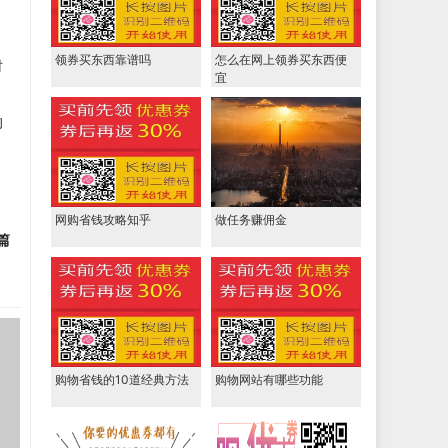
领券买东西靠谱吗
怎么在网上领券买东西便
时
宜
的
网购省钱攻略知乎
做任务赚佣金
篇
购物省钱的10道经典方法
购物网站有哪些功能