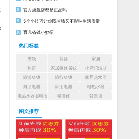
官方旗舰店都是正品吗
真
5个小技巧让你既省钱又不影响生活质量
低
育儿省钱小妙招
热门标签
省钱
装修
家居
购房
家居装修省钱
小窍门洁肤
旅游省钱
旅行省钱
家居热水器
厨卫电器
家用电器
电热水器
电热水器省电省钱小诀窍
精装修
背景墙
图文推荐