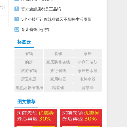
:51
官方旗舰店都是正品吗
5个小技巧让你既省钱又不影响生活质量
育儿省钱小妙招
标签云
省钱
装修
家居
购房
家居装修省钱
小窍门洁肤
旅游省钱
旅行省钱
家居热水器
厨卫电器
家用电器
电热水器
电热水器省电省钱小诀窍
精装修
背景墙
图文推荐