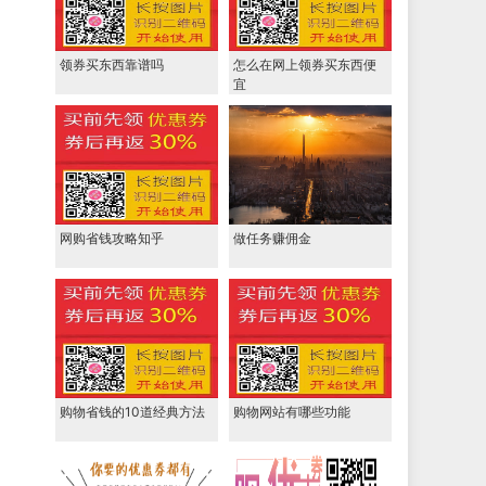
领券买东西靠谱吗
怎么在网上领券买东西便
宜
网购省钱攻略知乎
做任务赚佣金
购物省钱的10道经典方法
购物网站有哪些功能