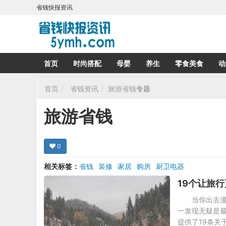
省钱快报资讯
首页
时尚搭配
母婴
养生
零食美食
动
首页
省钱资讯
旅游省钱
专题
旅游省钱
0
相关标签：
省钱
装修
家居
购房
厨卫电器
19个让旅
当你出去
一发现无疑是最
提供了19条关