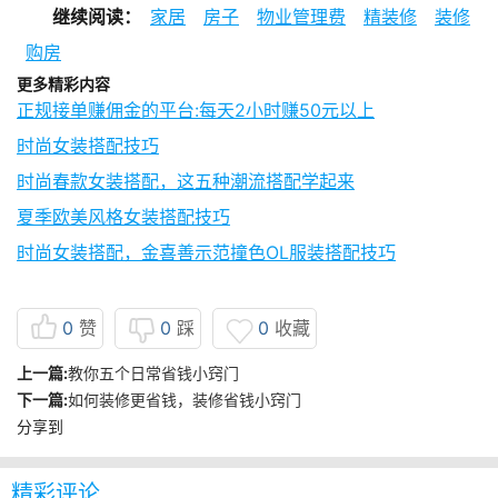
继续阅读：
家居
房子
物业管理费
精装修
装修
购房
更多精彩内容
正规接单赚佣金的平台:每天2小时赚50元以上
时尚女装搭配技巧
时尚春款女装搭配，这五种潮流搭配学起来
夏季欧美风格女装搭配技巧
时尚女装搭配，金喜善示范撞色OL服装搭配技巧
0
赞
0
踩
0
收藏
上一篇:
教你五个日常省钱小窍门
下一篇:
如何装修更省钱，装修省钱小窍门
分享到
精彩评论