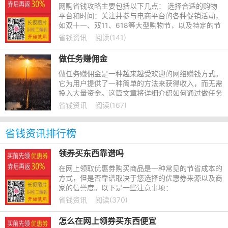
网购省钱攻略主要包括以下几点： 选择合适的购物
平台和时间：关注并参与电商平台的各种促销活动，
如双十一、双11、618等大型购物节，以及特定的节
日或季节活动，这些活动通常会提供较大的折扣和优
省钱资讯
阅读(141)
惠。
做任务赚佣金
做任务赚佣金是一种越来越受欢迎的网络赚钱方式。
它为用户提供了一种简单的方法来获得收入，而无需
投入大量资金。这篇文章将详细介绍如何通过做任务
来赚取佣金，以及如何最大限度地利用这种赚钱方
省钱资讯
阅读(167)
式。
省钱资讯排行榜
领券买东西靠谱吗
在网上领取优惠券购买商品是一种常见的节省成本的
方式，但是否靠谱取决于您选择的优惠券来源以及商
家的信誉度。以下是一些注意事项：
省钱资讯
阅读(370)
怎么在网上领券买东西便宜