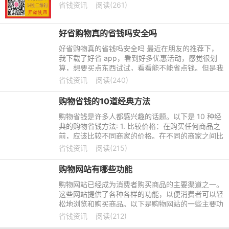
省钱资讯
阅读(261)
好省购物真的省钱吗安全吗
好省购物真的省钱吗安全吗 最近在朋友的推荐下，
我下载了好省 app，看到好多优惠活动，感觉很划
算，想要买点东西试试，看看能不能省点钱。但是我
是第一次下载这个软件，也不知道它是个什么东西，
省钱资讯
阅读(240)
感觉好神秘的样子。
购物省钱的10道经典方法
购物省钱是许多人都感兴趣的话题。以下是 10 种经
典的购物省钱方法: 1. 比较价格：在购买任何商品之
前，应该比较不同商家的价格。在不同的商家之间比
较价格可以找出最好的优惠。
省钱资讯
阅读(215)
购物网站有哪些功能
购物网站已经成为消费者购买商品的主要渠道之一。
这些网站提供了各种各样的功能，以便消费者可以轻
松地浏览和购买商品。以下是购物网站的一些主要功
能。
省钱资讯
阅读(212)