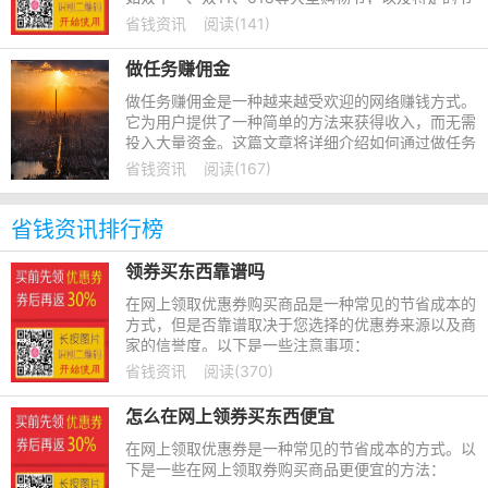
日或季节活动，这些活动通常会提供较大的折扣和优
省钱资讯
阅读(141)
惠。
做任务赚佣金
做任务赚佣金是一种越来越受欢迎的网络赚钱方式。
它为用户提供了一种简单的方法来获得收入，而无需
投入大量资金。这篇文章将详细介绍如何通过做任务
来赚取佣金，以及如何最大限度地利用这种赚钱方
省钱资讯
阅读(167)
式。
省钱资讯排行榜
领券买东西靠谱吗
在网上领取优惠券购买商品是一种常见的节省成本的
方式，但是否靠谱取决于您选择的优惠券来源以及商
家的信誉度。以下是一些注意事项：
省钱资讯
阅读(370)
怎么在网上领券买东西便宜
在网上领取优惠券是一种常见的节省成本的方式。以
下是一些在网上领取券购买商品更便宜的方法：