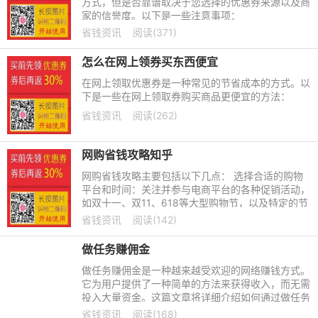
方式，但是否靠谱取决于您选择的优惠券来源以及商
家的信誉度。以下是一些注意事项：
省钱资讯
阅读(371)
怎么在网上领券买东西便宜
在网上领取优惠券是一种常见的节省成本的方式。以
下是一些在网上领取券购买商品更便宜的方法：
省钱资讯
阅读(262)
网购省钱攻略知乎
网购省钱攻略主要包括以下几点： 选择合适的购物
平台和时间：关注并参与电商平台的各种促销活动，
如双十一、双11、618等大型购物节，以及特定的节
日或季节活动，这些活动通常会提供较大的折扣和优
省钱资讯
阅读(142)
惠。
做任务赚佣金
做任务赚佣金是一种越来越受欢迎的网络赚钱方式。
它为用户提供了一种简单的方法来获得收入，而无需
投入大量资金。这篇文章将详细介绍如何通过做任务
来赚取佣金，以及如何最大限度地利用这种赚钱方
省钱资讯
阅读(168)