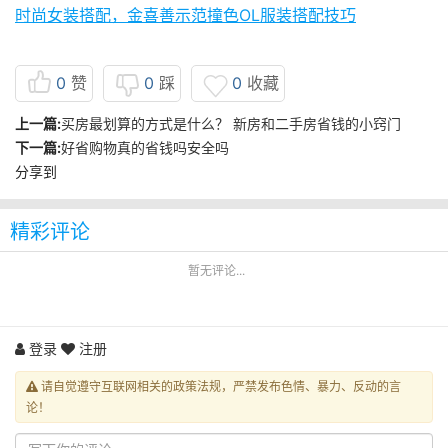
时尚女装搭配，金喜善示范撞色OL服装搭配技巧
0
赞
0
踩
0
收藏
上一篇:
买房最划算的方式是什么？ 新房和二手房省钱的小窍门
下一篇:
好省购物真的省钱吗安全吗
分享到
精彩评论
暂无评论...
登录
注册
请自觉遵守互联网相关的政策法规，严禁发布色情、暴力、反动的言
论！