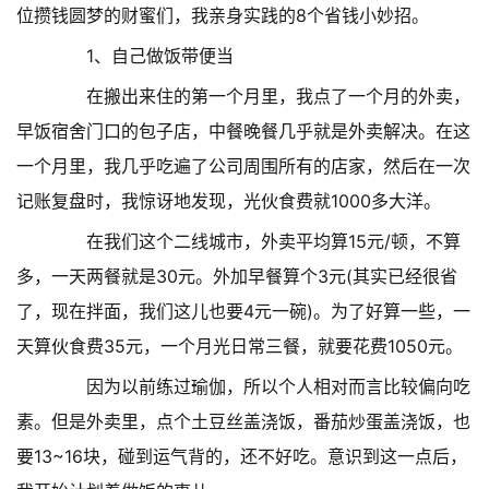
位攒钱圆梦的财蜜们，我亲身实践的8个省钱小妙招。
1、自己做饭带便当
在搬出来住的第一个月里，我点了一个月的外卖，
早饭宿舍门口的包子店，中餐晚餐几乎就是外卖解决。在这
一个月里，我几乎吃遍了公司周围所有的店家，然后在一次
记账复盘时，我惊讶地发现，光伙食费就1000多大洋。
在我们这个二线城市，外卖平均算15元/顿，不算
多，一天两餐就是30元。外加早餐算个3元(其实已经很省
了，现在拌面，我们这儿也要4元一碗)。为了好算一些，一
天算伙食费35元，一个月光日常三餐，就要花费1050元。
因为以前练过瑜伽，所以个人相对而言比较偏向吃
素。但是外卖里，点个土豆丝盖浇饭，番茄炒蛋盖浇饭，也
要13~16块，碰到运气背的，还不好吃。意识到这一点后，