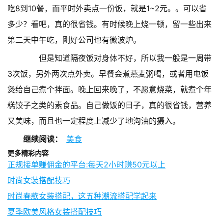
吃8到10餐，而平时外卖点一份饭，就是1~2元。。可以省
多少？看吧，真的很省钱。有时候晚上烧一顿，留一些出来
第二天中午吃，刚好公司也有微波炉。
但是知道隔夜饭对身体不好，所以我一般是一周带
3次饭，另外两次点外卖。早餐会煮燕麦粥喝，或者用电饭
煲给自己煮个拌面。晚上回来晚了，不愿意烧菜，就煮个年
糕饺子之类的素食品。自己做饭的日子，真的很省钱，营养
又美味，而且也一定程度上减少了地沟油的摄入。
继续阅读：
美食
更多精彩内容
正规接单赚佣金的平台:每天2小时赚50元以上
时尚女装搭配技巧
时尚春款女装搭配，这五种潮流搭配学起来
夏季欧美风格女装搭配技巧