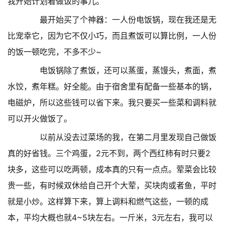
我开始计划着做饭的事儿。
最开始买了个神器：一人份电饭锅，现在我还是无
比宠幸它，因为它不仅小巧，而且煮饭可以算比例，一人份
的饭一顿吃完，不多不少~
电饭锅除了煮饭，还可以蒸蛋，蒸馒头，煮面，煮
水饺，煮年糕。好全能。由于宿舍里有配备一些基本的锅，
电磁炉，所以这些钱可以省下来。我只要买一些菜和调料就
可以开火做饭了。
以前从没去过菜场的我，在第二月里发现自己做饭
真的好省钱。三个鸡蛋，2元不到，两个西红柿有时只要2
块多，这些可以吃两顿，成本真的只有一点点。荤菜会比较
贵一些，有时候双休给自己开个大荤，买块肉或者鱼，平时
就是小炒。这样算下来，算上调料和燃气这些，一顿的成
本，平均大概也就4~5块左右。一斤米，3元左右，我可以