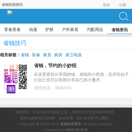
省钱快报资讯
登录
注册
零食美食
动漫
护肤
户外家居
汽配用品
省钱资讯
省钱技巧
相关标签：
省钱
装修
家居
购房
厨卫电器
省钱，节约的小妙招
在这里跟你分享我的钱，省钱的小把戏，也求你仙子
们自己也可以和我分享自己的小魔术。
省钱资讯
阅读(88)
法律声明：本站内容均为网友上传，网站举办方负责审核和监督，
如存在版权或非法内容，欢迎举报，我们将尽快予以删除。
Copyright © 2008-2016
省钱快报资讯
. All rights reserved.
Powered by
iCMS V7.0.16