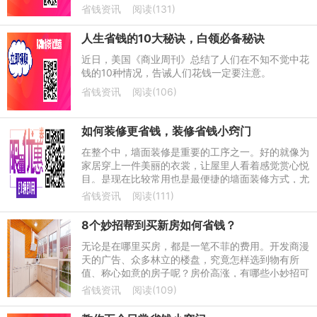
解。
省钱资讯
阅读(131)
人生省钱的10大秘诀，白领必备秘诀
近日，美国《商业周刊》总结了人们在不知不觉中花
钱的10种情况，告诫人们花钱一定要注意。
省钱资讯
阅读(106)
如何装修更省钱，装修省钱小窍门
在整个中，墙面装修是重要的工序之一。好的就像为
家居穿上一件美丽的衣裳，让屋里人看着感觉赏心悦
目。是现在比较常用也是最便捷的墙面装修方式，尤
其是厨卫和阳台的墙面。
省钱资讯
阅读(111)
8个妙招帮到买新房如何省钱？
无论是在哪里买房，都是一笔不菲的费用。开发商漫
天的广告、众多林立的楼盘，究竟怎样选到物有所
值、称心如意的房子呢？房价高涨，有哪些小妙招可
以省钱呢？
省钱资讯
阅读(109)