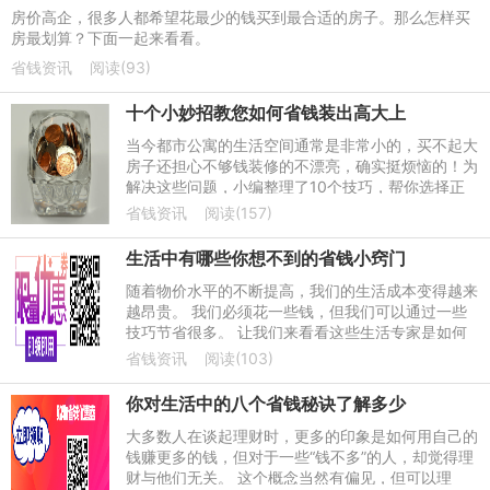
房价高企，很多人都希望花最少的钱买到最合适的房子。那么怎样买
房最划算？下面一起来看看。
省钱资讯
阅读(93)
十个小妙招教您如何省钱装出高大上
当今都市公寓的生活空间通常是非常小的，买不起大
房子还担心不够钱装修的不漂亮，确实挺烦恼的！为
解决这些问题，小编整理了10个技巧，帮你选择正
确的颜色，正确的物品，教您用省钱装修技巧装出大
省钱资讯
阅读(157)
房子！
生活中有哪些你想不到的省钱小窍门
随着物价水平的不断提高，我们的生活成本变得越来
越昂贵。 我们必须花一些钱，但我们可以通过一些
技巧节省很多。 让我们来看看这些生活专家是如何
省钱的。
省钱资讯
阅读(103)
你对生活中的八个省钱秘诀了解多少
大多数人在谈起理财时，更多的印象是如何用自己的
钱赚更多的钱，但对于一些“钱不多”的人，却觉得理
财与他们无关。 这个概念当然有偏见，但可以理