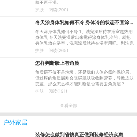
肤不再干渴。
护肤
阅读(290)
冬天涂身体乳如何不冷 身体冷的状态不宜涂身体乳
冬天涂身体乳如何不冷 1、洗完澡后待在浴室趁热用
身体乳 冬天洗完澡后出来觉得涂身体乳冷的，就把
身体乳放在浴室，洗完澡后就待在浴室用吧。刚洗完
澡，擦干水，三五分钟之内，这时身体还是温热的，
护肤
阅读(265)
毛孔还处于张开的状
怎样判断脸上有角质
角质层不仅不是垃圾，还是我们人体必需的保护层。
但过厚的角质层则会阻碍肌肤吸收到营养，导致皮肤
变差。那么怎么样才能判断是否需要去角质层？
护肤
阅读(191)
查看全部
户外家居
装修怎么做到省钱真正做到装修经济实惠