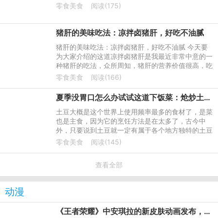
零食美食
阅读(175)
猪肝的美味吃法：凉拌卤猪肝，好吃不油腻
猪肝的美味吃法：凉拌卤猪肝，好吃不油腻 今天要
为大家介绍的这道凉拌卤猪肝是我最近非常中意的一
种猪肝的吃法，众所周知，猪肝的营养价值很高，吃
法也多种多样，我们可以炒猪肝或者是炖猪肝汤，凉
零食美食
阅读(166)
拌卤猪肝是我之前一
夏季没胃口怎么办试试这道下饭菜：炝炒土豆丝
土豆大概是这个世界上使用频率最多的食材了，是菜
也是主食，因为它的烹饪方法是在太多了，古今中
外，只要说到土豆就一定有属于各个地方独特的土豆
做法。小的时候，家里种的土豆会把长得比较小的土
零食美食
阅读(145)
豆挑出来洗干净，直
查看全部
动漫
《王者荣耀》中安琪拉的新皮肤动画发布，皮肤将于近期上架