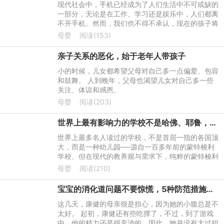
现代社会中，手机已经成为了人们生活中不可或缺的
一部分，无论是在工作、学习还是娱乐中，人们都离
不开手机。然而，我们也不得不承认，现在的孩子将
手机看的比父母还亲，这其中有很多原因，而父母放
母婴
阅读(153)
不下救世主架子则
亲子关系的恶化，始于老年人带孩子
小的时候，儿女都希望父母对自己多一点偏爱、包容
和鼓舞。 人到晚年，父母也渴望儿女对自己多一些
关注、体谅和感恩。
母婴
阅读(203)
世界上最有影响力的学校不是哈佛、耶鲁，而是这种幼儿园！
世界上最多名人读过的学校，不是首屈一指的各国顶
大，而是一种幼儿园──源自一百多年前的蒙特梭利
学校。但在现代的教养观与需求下，纯粹的蒙特梭利
教学已经愈来愈少。学者找出其中成功的要素，让现
母婴
阅读(210)
代教育也能引用、
宝宝的消化道问题不要惊慌，5种防范措施，6种应对措施，让孩子们少吃点苦头
这几天，康健的母亲很是担心，因为她的小腹总是不
太好。 起初，康健还有些吃撑了，不过，到了游戏
中，他的精力还是很充沛的。因此，她并没有太过担