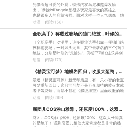
凭借着超可爱的外观，特殊的双马尾和超爆发输
出，“暴躁loli”Angela是很多玩家最喜欢的英雄之一，
也是很多人的启蒙法师。面对这样一位人气偶像，她
的皮肤动画会是什么样子？9月6日，王者荣耀正式
动漫
阅读(158)
发布了全新的英雄安
全职高手》称霸过赛场的独门绝技，叶修的反而更容易学！
《全职高手》动漫里，许多职业选手都靠一项独门绝
技称霸赛场，一时风头无量。其中最著名的三个独门
绝技，分别是叶修的“龙抬头”、孙哲平和张佳乐共创
的“繁花血景”，以及王杰希的“魔术师打法”。其中“龙
动漫
阅读(179)
抬头”和
《精灵宝可梦》地幔岩回归，收服大葱鸭，小智的第六只宝可梦？
最近《精灵宝可梦》新无印篇里，有一只小智的老宝
可梦重新回归，这只宝可梦不是万众期待的喷火龙或
者甲贺忍蛙，而是小智在《超级愿望》里面收服的地
幔岩。地幔岩人气不算高，硬实力不算强，它回归并
动漫
阅读(299)
不能对小智的阵容
腐团儿COS涂山雅雅，还原度100%，这双大长腿真的是绝了！
腐团儿COS涂山雅雅，还原度100%，这双大长腿真
的是绝了！ 说到腐团儿相信大家肯定都是非常的熟