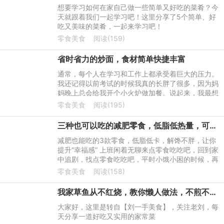
想要学习如何在家自己做一些简单又好吃的菜肴？今
天就跟着我们一起学习吧！这里分享了5个简单、好
吃又美味的菜肴，一起来学习吧！
零食美食
阅读(159)
省时省力的炒面，食材简单快捷丰富
通常，每个人在学习和工作上都承受着巨大的压力。
我还记得以前考试的时候我真的长胖了很多，因为妈
妈晚上总会给我开个小火炉做加餐。说起来，我最想
要的是炒面。以下是如何制作这款Aauto速食炒面。
零食美食
阅读(195)
它非常适合加餐。一
三种也可以吃的减肥零食，低脂低热量，可以帮助你提高“幸福感”
减肥也能吃的3款零食，低脂低卡，解馋不胖，让你
提升“幸福感” 上班闲着无聊来点零食吃吃吧，回到家
中追剧，找点零食吃吃吧，平时小饿小困的时候，再
来点零食打牙祭吧等等等~
零食美食
阅读(158)
我家草鱼从不红烧，教你懒人做法，不煎不油炸，上桌连汤都不剩
大家好，这里是转自【刘一手美食】，关注老刘，每
天分享一道好吃又实用的家常菜