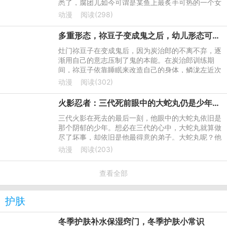
悉了，腐团儿如今可谓是某鱼上最炙手可热的一个女
主播了。本来一开始腐团儿也是和很多女主播一样，
动漫
阅读(298)
是一个默默无闻的小主
多重形态，祢豆子变成鬼之后，幼儿形态可爱，完全鬼化压迫力十足
灶门祢豆子在变成鬼后，因为炭治郎的不离不弃，逐
渐用自己的意志压制了鬼的本能。在炭治郎训练期
间，祢豆子依靠睡眠来改造自己的身体，鳞泷左近次
还给她下了人类是家人的暗示，虽然她已经学会控制
动漫
阅读(302)
自己，但为了以防万
火影忍者：三代死前眼中的大蛇丸仍是少年，大蛇丸真的想杀三代吗？
三代火影在死去的最后一刻，他眼中的大蛇丸依旧是
那个阴郁的少年。想必在三代的心中，大蛇丸就算做
尽了坏事，却依旧是他最得意的弟子。大蛇丸呢？他
真的是真心想要杀死自己的老师吗？
动漫
阅读(203)
查看全部
护肤
冬季护肤补水保湿窍门，冬季护肤小常识