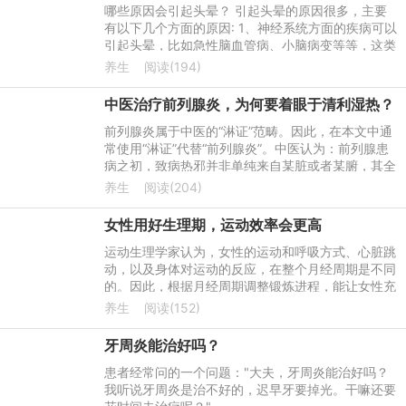
哪些原因会引起头晕？ 引起头晕的原因很多，主要
有以下几个方面的原因: 1、神经系统方面的疾病可以
引起头晕，比如急性脑血管病、小脑病变等等，这类
疾病往往发病快，病情重，需要及时到医院就诊，完
养生
阅读(194)
善头部磁共振等相
中医治疗前列腺炎，为何要着眼于清利湿热？
前列腺炎属于中医的“淋证”范畴。因此，在本文中通
常使用“淋证”代替“前列腺炎”。中医认为：前列腺患
病之初，致病热邪并非单纯来自某脏或者某腑，其全
部下注于膀胱而成淋。化生热邪的脏腑通常有肺、
养生
阅读(204)
心、膀胱、脾
女性用好生理期，运动效率会更高
运动生理学家认为，女性的运动和呼吸方式、心脏跳
动，以及身体对运动的反应，在整个月经周期是不同
的。因此，根据月经周期调整锻炼进程，能让女性充
分利用生理优势发挥最大运动潜力。
养生
阅读(152)
牙周炎能治好吗？
患者经常问的一个问题："大夫，牙周炎能治好吗？
我听说牙周炎是治不好的，迟早牙要掉光。干嘛还要