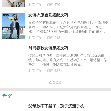
轻盈舒适，仙女范浑然天成。搭配夹趾凉鞋，清凉随
时尚搭配
阅读(179)
意，超强街头感。
女装衣服色彩搭配技巧
女孩子的衣橱就像一个永远填不饱的黑洞，不断地更
新着自己的衣柜，但是大部分的姐妹都是“一条黑
裤”，不管是秋冬季的外套，还是春秋时期的短衫，
下身则是一条黑色的紧身裤。对于那些更新速度很快
时尚搭配
阅读(218)
的博客来说，这些衣
时尚春秋女装穿搭技巧
你的身材？ S型：选择修身形的服饰，突出优美曲
线，印花裙，修身夹克，性感V领上衣、铅笔裙、修
身马甲、低腰小喇叭裤都是好选择。
时尚搭配
阅读(183)
查看全部
母婴
父母放不下架子，孩子沉迷手机！