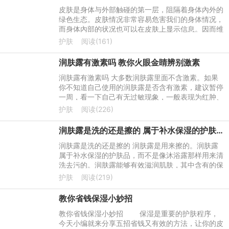
皮肤是身体与外部触碰的第一层，阻隔着身体內外的
绿色生态。皮肤情况非常容易危害我们的身体情况，
而身体內部的状况也可以在皮肤上显示信息。因而维
护好皮肤很重要，给皮肤补水保湿在冬天更关键。
护肤
阅读(161)
润肤露有激素吗 教你火眼金睛辨别激素
润肤露有激素吗 大多数润肤露里面不含激素。如果
你不知道自己使用的润肤露是否含有激素，建议暂停
一周，看一下自己有无过敏现象，一般表现为红肿、
起疹子、干燥等等，因为长期使用激素产品，容易对
护肤
阅读(226)
其产生依赖性，一旦
润肤露是洗的还是擦的 属于补水保湿的护肤品
润肤露是洗的还是擦的 润肤露是用来擦的。润肤露
属于补水保湿的护肤品，而不是像沐浴露那样用来清
洗去污的。润肤露能够有效滋润肌肤，其中含有的保
湿因子能够帮助水润肌肤，再加上其中的含有配方能
护肤
阅读(219)
够给肌肤深层的滋润
教你省钱保湿小妙招
教你省钱保湿小妙招 保湿是重要的护肤程序，
今天小编就来分享五招省钱又有效的方法，让你的皮