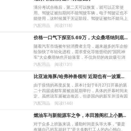
满分考试合格后，第二天可以恢复，就可以正常使
用。驾驶证被扣期间不能驾驶车辆，电子驾驶证也不
能使用，这时候属于无证阶段。驾驶证被扣不能马上
考试，需要先报名科目一培训，最快七天后参加考
汽配用品
阅读(118)
试，也就是驾驶证满12
价格一口气下探至5.69万，大众桑塔纳到底值不值得入手？
随着汽车市场被年轻消费者主导，越来越多的车企纷
纷加快了年轻化进程，需求变化导致曾经的“国民神
车”大众桑塔纳也开始落寞，不仅急切的改款吸引消
费者，还得通过打“价格战”来占领市场份额。
汽配用品
阅读(131)
比亚迪海豚/哈弗神兽领衔 近期也有一波重磅国产车驾到
由于疫情的再度反复，原本计划于8月27日开幕的第
二十四届成都车展被迫延期举行，具体的开幕时间未
定。虽然说车展被迫推迟，但是国内的新车并没有因
为车展的推迟而推迟，依然按照约定的时间推出市
汽配用品
阅读(146)
场。虽然不能如约在成
燃油车与新能源车之争，本田雅阁杠上小鹏P5，谁是省钱小能手？
对于众多上班族来说，通勤时间是头等大事，“要是
有辆自己的车就好了”是大多数打工人的内心独白。