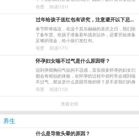
心。
母婴
阅读(151)
过年给孩子送红包有讲究，注意避开以下忌讳，以免出了钱还得罪人
春节即将临近，在这个其乐融融的喜庆之日，我们除
了备年货、给孩子准备新年战衣以外，还要开始准备
足够的现金，给小孩们发红包。
母婴
阅读(171)
怀孕妇女喘不过气是什么原因呀？
说到孕期胸闷气短的不适感，其实很多怀孕的妇女们
都会有相似的体验，在怀孕的过程中就时常会感到喘
不过气，那这是什么原因导致的呀？是不是我们的身
体真的出现了什么情况？
母婴
阅读(112)
查看全部
养生
什么是导致头晕的原因？