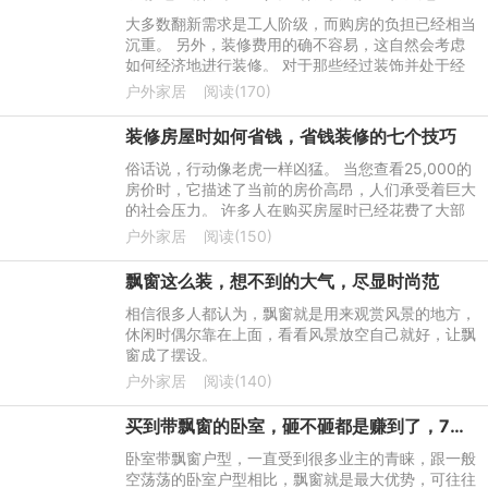
大多数翻新需求是工人阶级，而购房的负担已经相当
沉重。 另外，装修费用的确不容易，这自然会考虑
如何经济地进行装修。 对于那些经过装饰并处于经
济装饰中的人，建议使用以下物品。 我从一些省钱
户外家居
阅读(170)
的小想法中受益匪浅
装修房屋时如何省钱，省钱装修的七个技巧
俗话说，行动像老虎一样凶猛。 当您查看25,000的
房价时，它描述了当前的房价高昂，人们承受着巨大
的社会压力。 许多人在购买房屋时已经花费了大部
分积蓄。 买房后，他们仍然面临装修问题。 那么谁
户外家居
阅读(150)
不想在装修时省钱呢
飘窗这么装，想不到的大气，尽显时尚范
相信很多人都认为，飘窗就是用来观赏风景的地方，
休闲时偶尔靠在上面，看看风景放空自己就好，让飘
窗成了摆设。
户外家居
阅读(140)
买到带飘窗的卧室，砸不砸都是赚到了，7种设计休闲储物随你挑
卧室带飘窗户型，一直受到很多业主的青睐，跟一般
空荡荡的卧室户型相比，飘窗就是最大优势，可往往