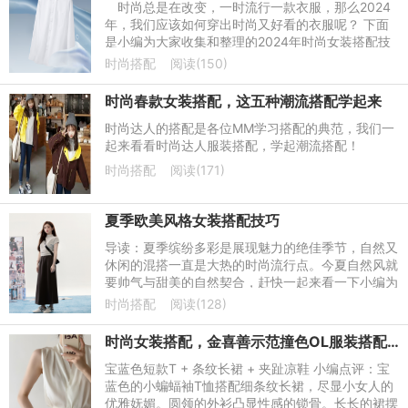
时尚总是在改变，一时流行一款衣服，那么2024
年，我们应该如何穿出时尚又好看的衣服呢？ 下面
是小编为大家收集和整理的2024年时尚女装搭配技
巧，欢迎大家阅读和借鉴，希望对大家有所帮助！
时尚搭配
阅读(150)
时尚春款女装搭配，这五种潮流搭配学起来
时尚达人的搭配是各位MM学习搭配的典范，我们一
起来看看时尚达人服装搭配，学起潮流搭配！
时尚搭配
阅读(171)
夏季欧美风格女装搭配技巧
导读：夏季缤纷多彩是展现魅力的绝佳季节，自然又
休闲的混搭一直是大热的时尚流行点。今夏自然风就
要帅气与甜美的自然契合，赶快一起来看一下小编为
你推荐的欧美风混搭吧!
时尚搭配
阅读(128)
时尚女装搭配，金喜善示范撞色OL服装搭配技巧
宝蓝色短款T + 条纹长裙 + 夹趾凉鞋 小编点评：宝
蓝色的小蝙蝠袖T恤搭配细条纹长裙，尽显小女人的
优雅妩媚。圆领的外衫凸显性感的锁骨。长长的裙摆