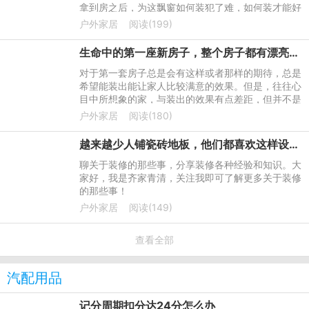
拿到房之后，为这飘窗如何装犯了难，如何装才能好
看又实用，功能多多呢？
户外家居
阅读(199)
生命中的第一座新房子，整个房子都有漂亮的墙纸，家具进来了，越来越像家了
对于第一套房子总是会有这样或者那样的期待，总是
希望能装出能让家人比较满意的效果。但是，往往心
目中所想象的家，与装出的效果有点差距，但并不是
很大。装修材料比较多，不管使用何种材料去装修，
户外家居
阅读(180)
都可以达到比较好
越来越少人铺瓷砖地板，他们都喜欢这样设计，实用又美观
聊关于装修的那些事，分享装修各种经验和知识。大
家好，我是齐家青清，关注我即可了解更多关于装修
的那些事！
户外家居
阅读(149)
查看全部
汽配用品
记分周期扣分达24分怎么办