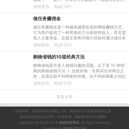
日或季节活动，这些活动通常会提供较大的折扣和优
省钱资讯
阅读(141)
惠。
做任务赚佣金
做任务赚佣金是一种越来越受欢迎的网络赚钱方式。
它为用户提供了一种简单的方法来获得收入，而无需
投入大量资金。这篇文章将详细介绍如何通过做任务
来赚取佣金，以及如何最大限度地利用这种赚钱方
省钱资讯
阅读(167)
式。
购物省钱的10道经典方法
购物省钱是许多人都感兴趣的话题。以下是 10 种经
典的购物省钱方法: 1. 比较价格：在购买任何商品之
前，应该比较不同商家的价格。在不同的商家之间比
较价格可以找出最好的优惠。
省钱资讯
阅读(215)
查看全部
法律声明：本站内容均为网友上传，网站举办方负责审核和监督，
如存在版权或非法内容，欢迎举报，我们将尽快予以删除。
Copyright © 2008-2016
省钱快报资讯
. All rights reserved.
Powered by
iCMS V7.0.16