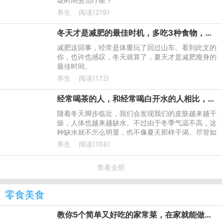
花时间去治疗呢？"
养生
阅读(219)
冬天才是减肥的最佳时机，多吃3种食物，让减肥变得更高效
减肥这回事，经常是体重玩了回过山车。看到此文的
你，也许也感叹，冬天就算了，夏天才是减肥瘦身的
最佳时间。
养生
阅读(172)
经常喝茶的人，和经常喝白开水的人相比，哪类人的身体更健康？
随着冬天脚步临近，我们会发现我们的皮肤越来越干
燥，人体也越来越缺水。不过由于冬季气温不高，这
种缺水就不怎么明显，也不像夏天那样干渴。尽管如
此，我们还是要及时为身体补充水分，这样皮肤才不
养生
阅读(168)
会干燥。
查看全部
零食美食
教你5个简单又好吃的家常菜，在家就能做出美味的菜肴