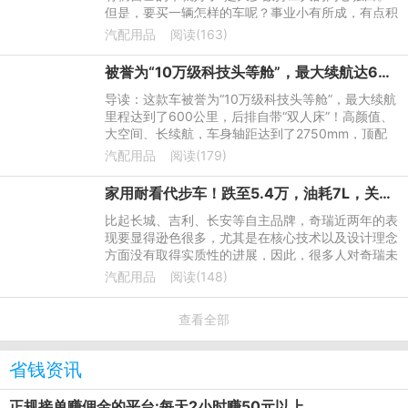
但是，要买一辆怎样的车呢？事业小有所成，有点积
蓄，二十万左右的家轿是最好的选择。在这个价位
汽配用品
阅读(163)
上，小编锁定了销量
被誉为“10万级科技头等舱”，最大续航达600公里，后排自带“双人床”
导读：这款车被誉为“10万级科技头等舱”，最大续航
里程达到了600公里，后排自带“双人床”！高颜值、
大空间、长续航，车身轴距达到了2750mm，顶配
车型不足15万！下面就让我们一探究竟！
汽配用品
阅读(179)
家用耐看代步车！跌至5.4万，油耗7L，关键比帝豪还漂亮
比起长城、吉利、长安等自主品牌，奇瑞近两年的表
现要显得逊色很多，尤其是在核心技术以及设计理念
方面没有取得实质性的进展，因此，很多人对奇瑞未
来市场的发展并不是很看好，即便如此，奇瑞还是凭
汽配用品
阅读(148)
借深厚的品牌底蕴
查看全部
省钱资讯
正规接单赚佣金的平台:每天2小时赚50元以上